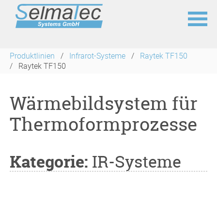
Navigation
überspringen
Produktlinien
Infrarot-Systeme
Raytek TF150
Raytek TF150
Wärmebildsystem für
Thermoformprozesse
Kategorie:
IR-Systeme